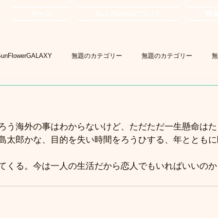
ホーム
Sun Flowerについて
料
SunFlowerGALAXY
無題のカテゴリー
無題のカテゴリー
無
ろう海外の事はわからないけど、ただただ一生懸命はた
島太郎かな、目的を失い時間をろうひする、年とともに
てくる。今は一人の生活だから恋人でもいればいいのか