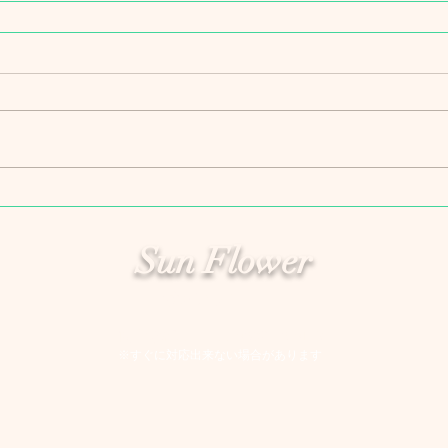
Sun Flower
​サンフラワー
岡山本部：
TEL：0862-38-0137​
※すぐに対応出来ない場合があります