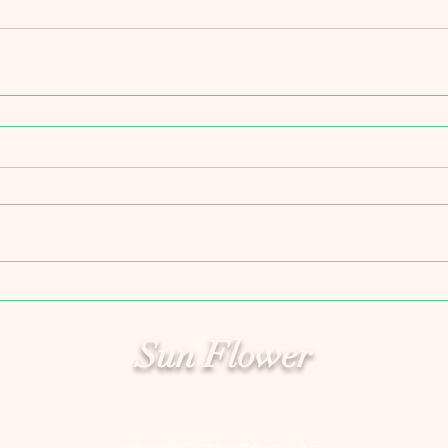
Sun Flower
​サンフラワー
岡山本部：
TEL：0862-38-0137​