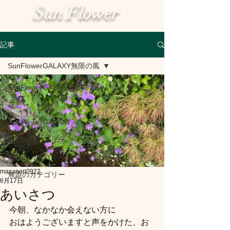
Sun Flower
記事
SunFlowerGALAXY無限の風
SunFlowerGALAXY無限の風
花
SunFlowerGALAXY
無題のカテゴリー
無題のカテゴリー
masanori0922
無題のカテゴリー
6月17日
あいさつ
今朝、なかなか会えない方に
おはようございますと声をかけた、お