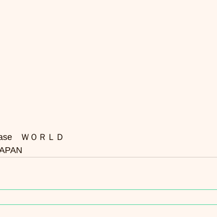
please　ＷＯＲＬＤ
APAN