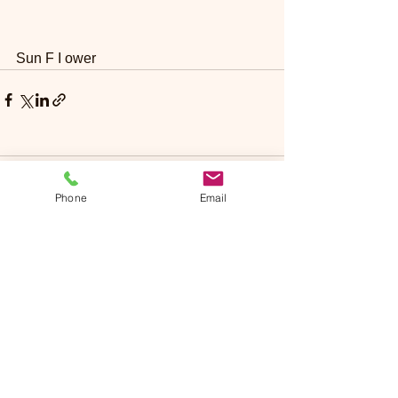
Sun F I ower
コメント
Phone
Email
コメントを追加…
Sun Flower
​サンフラワー
岡山本部：
TEL：0862-38-0137​
※すぐに対応出来ない場合があります