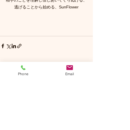
相手のことを理解し信じあいくぐりぬける、
逃げることから始める、SunFlower
コメント
Phone
Email
コメントを追加…
Sun Flower
​サンフラワー