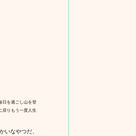
毎日を過ごし山を登
に戻りもう一度人生
。
かいなやつだ、